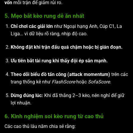
vốn
mỗi trận để giảm rủi ro.
5. Mẹo bắt kèo rung dễ ăn nhất
Chỉ chơi các giải lớn
như Ngoại hạng Anh, Cúp C1, La
Liga… vì dữ liệu rõ ràng, nhịp độ cao.
Không đặt khi trận đấu quá chậm hoặc bị gián đoạn.
Ưu tiên bắt tài rung khi thấy đội ép sân mạnh.
Theo dõi biểu đồ tấn công (attack momentum)
trên các
trang thống kê như
FlashScore
hoặc
SofaScore
.
Dừng đúng lúc:
Khi đã thắng 2–3 kèo, nên nghỉ để giữ
lợi nhuận.
6. Kinh nghiệm soi kèo rung từ cao thủ
Các cao thủ lâu năm chia sẻ rằng: