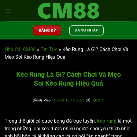
Bỏ
qua
nội
dung
ĐĂNG NHẬP
ĐĂNG KÝ
Nhà Cái CM88
»
Tin Tức
»
Kèo Rung Là Gì? Cách Chơi Và
Mẹo Soi Kèo Rung Hiệu Quả
Kèo Rung Là Gì? Cách Chơi Và Mẹo
Soi Kèo Rung Hiệu Quả
ĐĂNG VÀO
THÁNG 10 15, 2025
BỞI
ADMIN
Trong thế giới cá cược bóng đá trực tuyến,
kèo rung
là một
trong những loại kèo được nhiều người chơi yêu thích nhờ
tính hồi hộp, tỷ lệ thắng cao và cơ hội “ăn nhanh” trong