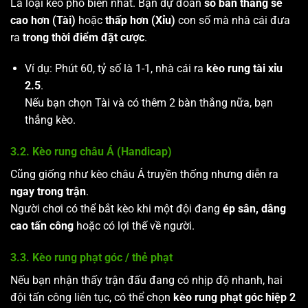
Là loại kèo phổ biến nhất. Bạn dự đoán
số bàn thắng sẽ
cao hơn (Tài)
hoặc
thấp hơn (Xỉu)
con số mà nhà cái đưa
ra
trong thời điểm đặt cược
.
Ví dụ: Phút 60, tỷ số là 1-1, nhà cái ra
kèo rung tài xỉu
2.5
.
Nếu bạn chọn Tài và có thêm 2 bàn thắng nữa, bạn
thắng kèo.
3.2. Kèo rung châu Á (Handicap)
Cũng giống như kèo châu Á truyền thống nhưng diễn ra
ngay trong trận
.
Người chơi có thể bắt kèo khi một đội đang
ép sân, dâng
cao tấn công
hoặc có lợi thế về người.
3.3. Kèo rung phạt góc / thẻ phạt
Nếu bạn nhận thấy trận đấu đang có nhịp độ nhanh, hai
đội tấn công liên tục, có thể chọn
kèo rung phạt góc hiệp 2