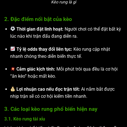
Kèo rung là gì
2. Đặc điểm nổi bật của kèo
Thời gian đặt linh hoạt:
Người chơi có thể đặt bất kỳ
lúc nào khi trận đấu đang diễn ra.
Tỷ lệ odds thay đổi liên tục:
Kèo rung cập nhật
nhanh chóng theo diễn biến thực tế.
Cảm giác kịch tính:
Mỗi phút trôi qua đều là cơ hội
“ăn kèo” hoặc mất kèo.
Lợi nhuận cao nếu đọc trận tốt:
Ai nắm bắt được
nhịp trận sẽ có cơ hội kiếm tiền nhanh.
3. Các loại kèo rung phổ biến hiện nay
3.1. Kèo rung tài xỉu