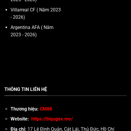
Villarreal CF ( Năm 2023
- 2026)
Argentina AFA ( Năm
2023 - 2026)
THÔNG TIN LIÊN HỆ
Thương hiệu:
CM88
Website:
https://biqugex.me/
Địa chỉ:
17 Lê Đình Quản, Cát Lái, Thủ Đức, Hồ Chí