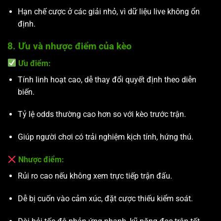
Hạn chế cược ở các giải nhỏ, vì dữ liệu live không ổn
định.
8. Ưu và nhược điểm của kèo
Ưu điểm:
Tính linh hoạt cao, dễ thay đổi quyết định theo diễn
biến.
Tỷ lệ odds thường cao hơn so với kèo trước trận.
Giúp người chơi có trải nghiệm kịch tính, hứng thú.
Nhược điểm:
Rủi ro cao nếu không xem trực tiếp trận đấu.
Dễ bị cuốn vào cảm xúc, đặt cược thiếu kiểm soát.