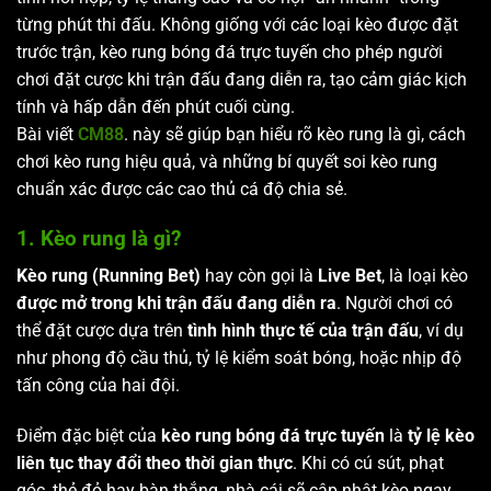
từng phút thi đấu. Không giống với các loại kèo được đặt
trước trận, kèo rung bóng đá trực tuyến cho phép người
chơi đặt cược khi trận đấu đang diễn ra, tạo cảm giác kịch
tính và hấp dẫn đến phút cuối cùng.
Bài viết
CM88
. này sẽ giúp bạn hiểu rõ kèo rung là gì, cách
chơi kèo rung hiệu quả, và những bí quyết soi kèo rung
chuẩn xác được các cao thủ cá độ chia sẻ.
1. Kèo rung là gì?
Kèo rung (Running Bet)
hay còn gọi là
Live Bet
, là loại kèo
được mở trong khi trận đấu đang diễn ra
. Người chơi có
thể đặt cược dựa trên
tình hình thực tế của trận đấu
, ví dụ
như phong độ cầu thủ, tỷ lệ kiểm soát bóng, hoặc nhịp độ
tấn công của hai đội.
Điểm đặc biệt của
kèo rung bóng đá trực tuyến
là
tỷ lệ kèo
liên tục thay đổi theo thời gian thực
. Khi có cú sút, phạt
góc, thẻ đỏ hay bàn thắng, nhà cái sẽ cập nhật kèo ngay